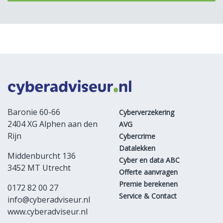
Baronie 60-66
Cyberverzekering
2404 XG Alphen aan den
AVG
Rijn
Cybercrime
Datalekken
Middenburcht 136
Cyber en data ABC
3452 MT Utrecht
Offerte aanvragen
Premie berekenen
0172 82 00 27
Service & Contact
info@cyberadviseur.nl
www.cyberadviseur.nl