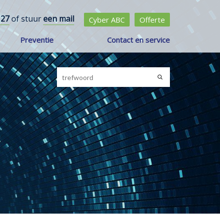
 27
of stuur
een mail
Cyber ABC
Offerte
Preventie
Contact en service