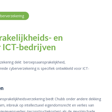
berverzekering
akelijkheids- en
 ICT-bedrijven
rzekering dekt beroepsaansprakelijkheid,
breide cyberverzekering is specifiek ontwikkeld voor ICT-
en
nsprakelijkheidsverzekering biedt Chubb onder andere dekking
im, inbreuk op intellectueel eigendomsrecht en verlies van
 gegevensverlies (reconstructiekosten) als de gevolgschade