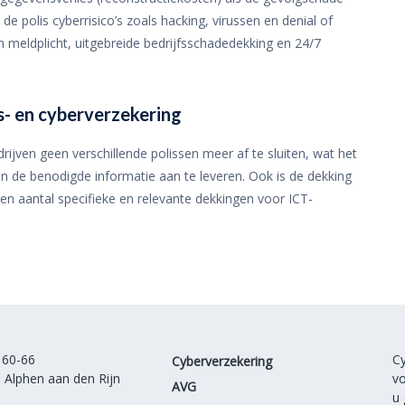
e polis cyberrisico’s zoals hacking, virussen en denial of
 meldplicht, uitgebreide bedrijfsschadedekking en 24/7
s- en cyberverzekering
rijven geen verschillende polissen meer af te sluiten, wat het
n de benodigde informatie aan te leveren. Ook is de dekking
een aantal specifieke en relevante dekkingen voor ICT-
 60-66
Cy
Cyberverzekering
 Alphen aan den Rijn
vo
AVG
u 