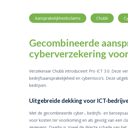
Aansprakelijkheidsclaims
Chubb
Cy
Gecombineerde aanspr
cyberverzekering voor
Verzekeraar Chubb introduceert Pro ICT 3.0. Deze ve
bedrijfsaansprakelijkheid en cyberrisico’s. Deze uitge
bedrijven.
Uitgebreide dekking voor ICT-bedrijv
Met de gecombineerde cyber-, bedrijfs- en beroepsaa
voor kosten ter voorkoming en als gevolg van een cla
gegevens. Daarbij is zowel de directe schade van het