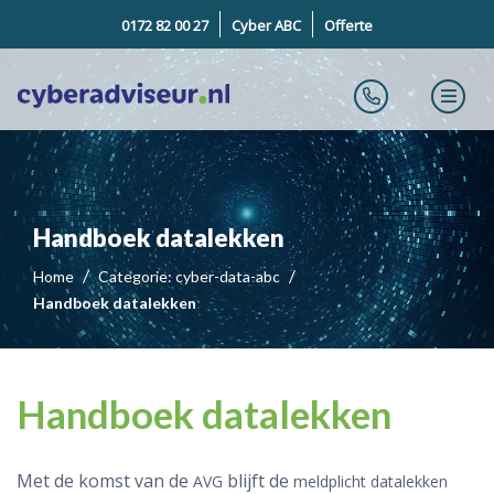
0172 82 00 27
Cyber ABC
Offerte
Handboek datalekken
Home
Categorie: cyber-data-abc
Handboek datalekken
Handboek datalekken
Met de komst van de
blijft de
AVG
meldplicht datalekken